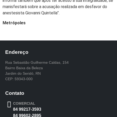
informa também que após ter acesso a sua integralidade, se
manisfestará sobre a acusação realizada em desfavor do
anestesista Giovanni Quintella”.
Metrópoles
Endereço
Rua Sebastião Guilherme Caldas, 154
Bairro Baixa da Beleza
Jardim do Seridó, RN
CEP: 59343-000
Contato
COMERCIAL
84 99217-3593
84 99602-2895