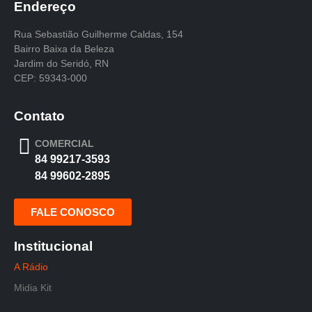
Endereço
Rua Sebastião Guilherme Caldas, 154
Bairro Baixa da Beleza
Jardim do Seridó, RN
CEP: 59343-000
Contato
COMERCIAL
84 99217-3593
84 99602-2895
FALE CONOSCO
Institucional
A Rádio
Midia Kit