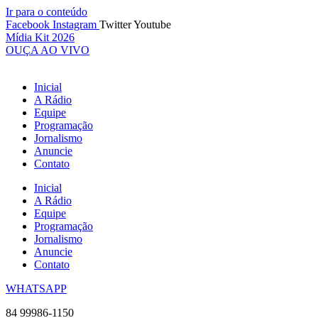
Ir para o conteúdo
Facebook
Instagram
Twitter
Youtube
Mídia Kit 2026
OUÇA AO VIVO
Inicial
A Rádio
Equipe
Programação
Jornalismo
Anuncie
Contato
Inicial
A Rádio
Equipe
Programação
Jornalismo
Anuncie
Contato
WHATSAPP
84 99986-1150