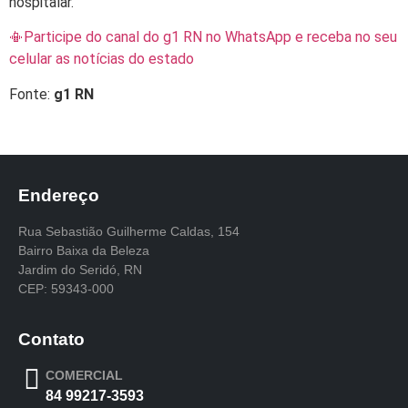
hospitalar.
📳Participe do canal do g1 RN no WhatsApp e receba no seu
celular as notícias do estado
Fonte:
g1 RN
Endereço
Rua Sebastião Guilherme Caldas, 154
Bairro Baixa da Beleza
Jardim do Seridó, RN
CEP: 59343-000
Contato
COMERCIAL
84 99217-3593