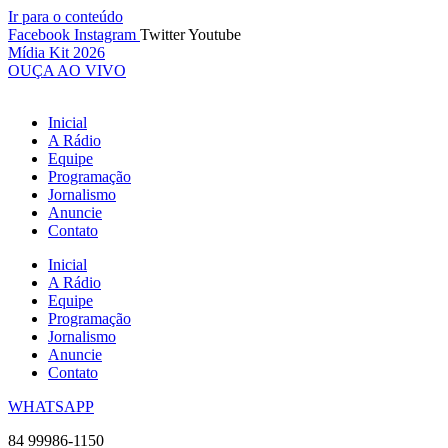
Ir para o conteúdo
Facebook
Instagram
Twitter
Youtube
Mídia Kit 2026
OUÇA AO VIVO
Inicial
A Rádio
Equipe
Programação
Jornalismo
Anuncie
Contato
Inicial
A Rádio
Equipe
Programação
Jornalismo
Anuncie
Contato
WHATSAPP
84 99986-1150