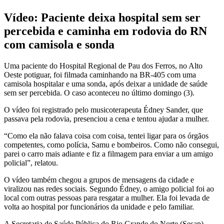
Vídeo: Paciente deixa hospital sem ser
percebida e caminha em rodovia do RN
com camisola e sonda
Uma paciente do Hospital Regional de Pau dos Ferros, no Alto
Oeste potiguar, foi filmada caminhando na BR-405 com uma
camisola hospitalar e uma sonda, após deixar a unidade de saúde
sem ser percebida. O caso aconteceu no último domingo (3).
O vídeo foi registrado pelo musicoterapeuta Édney Sander, que
passava pela rodovia, presenciou a cena e tentou ajudar a mulher.
“Como ela não falava coisa com coisa, tentei ligar para os órgãos
competentes, como polícia, Samu e bombeiros. Como não consegui,
parei o carro mais adiante e fiz a filmagem para enviar a um amigo
policial”, relatou.
O vídeo também chegou a grupos de mensagens da cidade e
viralizou nas redes sociais. Segundo Édney, o amigo policial foi ao
local com outras pessoas para resgatar a mulher. Ela foi levada de
volta ao hospital por funcionários da unidade e pelo familiar.
A Secretaria de Saúde Pública do Rio Grande do Norte (Sesap)