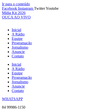
Ir para o conteúdo
Facebook
Instagram
Twitter
Youtube
Mídia Kit 2026
OUÇA AO VIVO
Inicial
A Rádio
Equipe
Programação
Jornalismo
Anuncie
Contato
Inicial
A Rádio
Equipe
Programação
Jornalismo
Anuncie
Contato
WHATSAPP
84 99986-1150