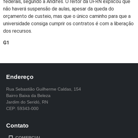
federais, segundo a Andifes. O reitor da UFRN explicou que
não haverá suspensão de aulas, apesar da queda do
orçamento de custeio, mas que o único caminho para que a
universidade consiga cumprir os contratos é com a liberação
dos recursos.
G1
Endereço
Rua Sebastião Guilherme Caldas, 154
Bairro Baixa da Beleza
Jardim do Seridó, RN
CEP: 59343-000
Contato
COMERCIAL