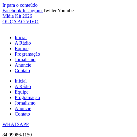
Ir para o conteúdo
Facebook
Instagram
Twitter
Youtube
Mídia Kit 2026
OUÇA AO VIVO
Inicial
A Rádio
Equipe
Programação
Jornalismo
Anuncie
Contato
Inicial
A Rádio
Equipe
Programação
Jornalismo
Anuncie
Contato
WHATSAPP
84 99986-1150