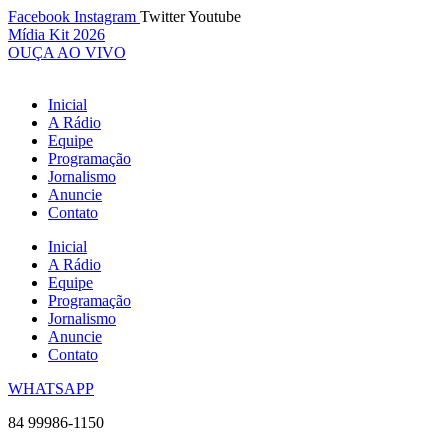
Ir
Facebook
Instagram
Twitter
Youtube
para
Mídia Kit 2026
o
OUÇA AO VIVO
conteúdo
Inicial
A Rádio
Equipe
Programação
Jornalismo
Anuncie
Contato
Inicial
A Rádio
Equipe
Programação
Jornalismo
Anuncie
Contato
WHATSAPP
84 99986-1150