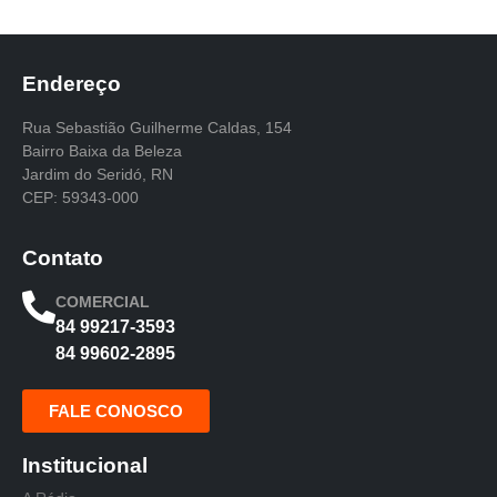
Endereço
Rua Sebastião Guilherme Caldas, 154
Bairro Baixa da Beleza
Jardim do Seridó, RN
CEP: 59343-000
Contato
COMERCIAL
84 99217-3593
84 99602-2895
FALE CONOSCO
Institucional