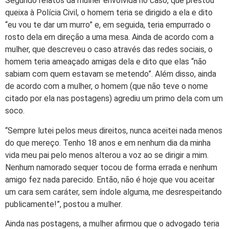
Segundo relatos da mulher envolvida no caso, que prestou
queixa à Polícia Civil, o homem teria se dirigido a ela e dito
“eu vou te dar um murro” e, em seguida, teria empurrado o
rosto dela em direção a uma mesa. Ainda de acordo com a
mulher, que descreveu o caso através das redes sociais, o
homem teria ameaçado amigas dela e dito que elas “não
sabiam com quem estavam se metendo”. Além disso, ainda
de acordo com a mulher, o homem (que não teve o nome
citado por ela nas postagens) agrediu um primo dela com um
soco.
“Sempre lutei pelos meus direitos, nunca aceitei nada menos
do que mereço. Tenho 18 anos e em nenhum dia da minha
vida meu pai pelo menos alterou a voz ao se dirigir a mim.
Nenhum namorado sequer tocou de forma errada e nenhum
amigo fez nada parecido. Então, não é hoje que vou aceitar
um cara sem caráter, sem índole alguma, me desrespeitando
publicamente!”, postou a mulher.
Ainda nas postagens, a mulher afirmou que o advogado teria