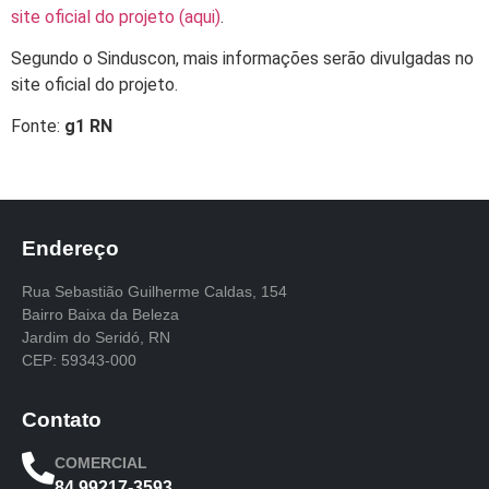
site oficial do projeto (aqui)
.
Segundo o Sinduscon, mais informações serão divulgadas no
site oficial do projeto.
Fonte:
g1 RN
Endereço
Rua Sebastião Guilherme Caldas, 154
Bairro Baixa da Beleza
Jardim do Seridó, RN
CEP: 59343-000
Contato
COMERCIAL
84 99217-3593