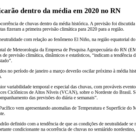
ficarão dentro da média em 2020 no RN
corrência de chuvas dentro da média histórica. A previsão foi discutid
s fizeram a primeira previsão climática para 2020 para a região.
eutralidade com relação ao fenômeno El Niño, na região equatorial do
ntal de Meteorologia da Empresa de Pesquisa Agropecuária do RN (EMP
de previsão climática, dinâmicos e estatísticos, “indicam a tendência 
stado”.
os no período de janeiro a março deverão oscilar próximo à média hist
.
aior variabilidade temporal e especial das chuvas, com prováveis evento
ices Ciclônicos de Altos Níveis (VCAN), sobre o Nordeste do Brasil. Se
companhamento das previsões do diária e semanais”.
 Pacífico vem apresentando anomalias de Temperatura e Superfície do M
te.
ão definido com a tendência de que as condições de neutralidade se 
ortante condicionante na ocorrência de chuvas no semiárido nordestino