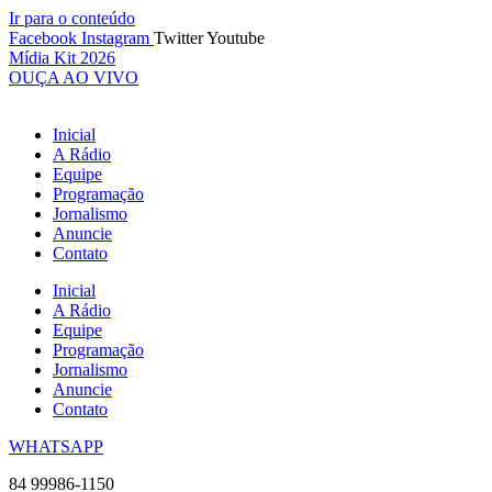
Ir para o conteúdo
Facebook
Instagram
Twitter
Youtube
Mídia Kit 2026
OUÇA AO VIVO
Inicial
A Rádio
Equipe
Programação
Jornalismo
Anuncie
Contato
Inicial
A Rádio
Equipe
Programação
Jornalismo
Anuncie
Contato
WHATSAPP
84 99986-1150