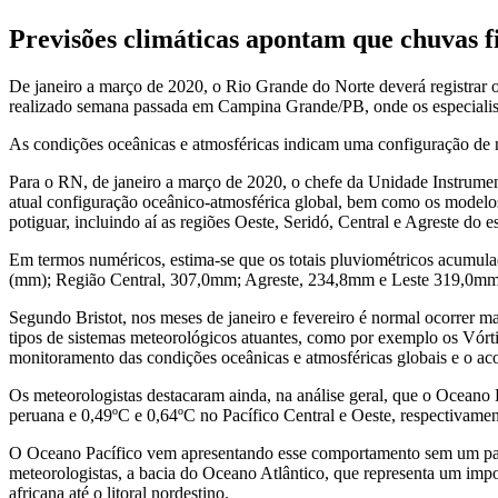
Previsões climáticas apontam que chuvas 
De janeiro a março de 2020, o Rio Grande do Norte deverá registrar o
realizado semana passada em Campina Grande/PB, onde os especialista
As condições oceânicas e atmosféricas indicam uma configuração de n
Para o RN, de janeiro a março de 2020, o chefe da Unidade Instrume
atual configuração oceânico-atmosférica global, bem como os modelos 
potiguar, incluindo aí as regiões Oeste, Seridó, Central e Agreste do e
Em termos numéricos, estima-se que os totais pluviométricos acumulad
(mm); Região Central, 307,0mm; Agreste, 234,8mm e Leste 319,0mm
Segundo Bristot, nos meses de janeiro e fevereiro é normal ocorrer m
tipos de sistemas meteorológicos atuantes, como por exemplo os Vórt
monitoramento das condições oceânicas e atmosféricas globais e o a
Os meteorologistas destacaram ainda, na análise geral, que o Oceano
peruana e 0,49ºC e 0,64ºC no Pacífico Central e Oeste, respectivamen
O Oceano Pacífico vem apresentando esse comportamento sem um padr
meteorologistas, a bacia do Oceano Atlântico, que representa um imp
africana até o litoral nordestino.