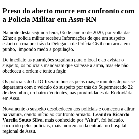
Preso do aberto morre em confronto com
a Polícia Militar em Assu-RN
Na noite desta segunda feira, 06 de janeiro de 2020, por volta das
22hs; a polícia militar recebeu Informações de que um suspeito
estaria na rua por trás da Delegacia de Polícia Civil com arma em
punho, impondo medo a população.
De imediato as guarnições seguiram para o local e ao avistar o
suspeito, os policiais mandaram que soltasse a arma, mas ele não
obedeceu a ordem e tentou fugir.
Os policiais do GTO fizeram buscas pelas ruas, e minutos depois se
depararam com o veículo do suspeito por trás do Supermercado 22
de dezembro, no bairro Vertentes, nas proximidades da Rodoviária
em Assu.
Novamente o suspeito desobedeceu aos policiais e começou a atirar
na viatura, dando início ao confronto armado.
Leandro Ricardo
Varella Souto Silva,
mais conhecido por
“Abu”
, foi baleado,
socorrido pelos policiais, mais morreu ao da entrada no hospital
regional de Assu.