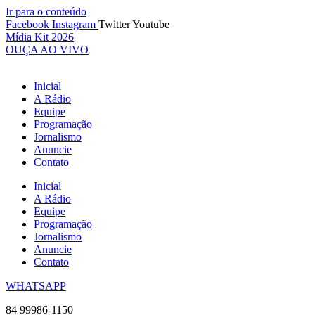
Ir para o conteúdo
Facebook
Instagram
Twitter
Youtube
Mídia Kit 2026
OUÇA AO VIVO
Inicial
A Rádio
Equipe
Programação
Jornalismo
Anuncie
Contato
Inicial
A Rádio
Equipe
Programação
Jornalismo
Anuncie
Contato
WHATSAPP
84 99986-1150