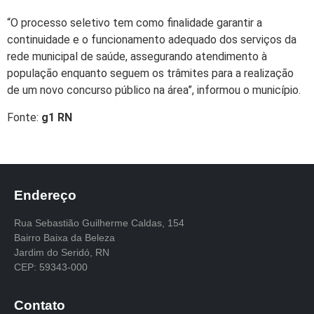
“O processo seletivo tem como finalidade garantir a
continuidade e o funcionamento adequado dos serviços da
rede municipal de saúde, assegurando atendimento à
população enquanto seguem os trâmites para a realização
de um novo concurso público na área”, informou o município.
Fonte:
g1 RN
Endereço
Rua Sebastião Guilherme Caldas, 154
Bairro Baixa da Beleza
Jardim do Seridó, RN
CEP: 59343-000
Contato