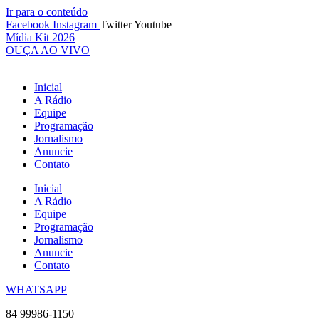
Ir para o conteúdo
Facebook
Instagram
Twitter
Youtube
Mídia Kit 2026
OUÇA AO VIVO
Inicial
A Rádio
Equipe
Programação
Jornalismo
Anuncie
Contato
Inicial
A Rádio
Equipe
Programação
Jornalismo
Anuncie
Contato
WHATSAPP
84 99986-1150