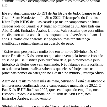
acumula títulos e desempenhos que provam os motivos de sonhar
alto.
Ele é o atual Campeão do RN de Jiu Jitsu e de Judô, Campeão do
Grand Slam Nordeste de Jiu Jitsu 2022, Tricampeão do Circuito
Khan Fight KIDS de lutas casadas (o maior campeonato de lutas
casadas kids do Brasil) e 3° lugar no mundial de Jiu Jitsu kids em
Abu Dhabi, Emirados Árabes Unidos. Vale ressaltar que essa última
ele disputou ainda aos 10 anos, enquanto os adversários tinham 11
anos. Detalhe que aparenta ser pequeno, mas faz diferença
significativa principalmente na questão do peso.
“Existe uma perspectiva muito boa em torno de Silvinho não só
nesse Brasileiro Kids como no que ainda vem pela frente e isso não
coisa de pai, se justifica pelo currículo dele, pelo momento e pelo
histórico de títulos que vem ganhando. Não falamos em favoritismo,
mas de uma forma realista sabemos que ele está hoje entre os
principais nomes da categoria no Brasil e no mundo”, reforça Sílvio.
Além do Brasileiro neste mês de maio, Silvinho já está classificado e
tem presença confirmada nos 2 campeonatos mundiais de 2022. O
Pan Kids IBJJF Jiu-Jitsu 2022, que será disputado em julho, nos
Estados Unidos, e o Mundial de Jiu Jitsu de Abu Dabi, nos
Emirados Árabes, em novembro.
Silvinho é lutador da equipe de Checkmat e é treinado pelo