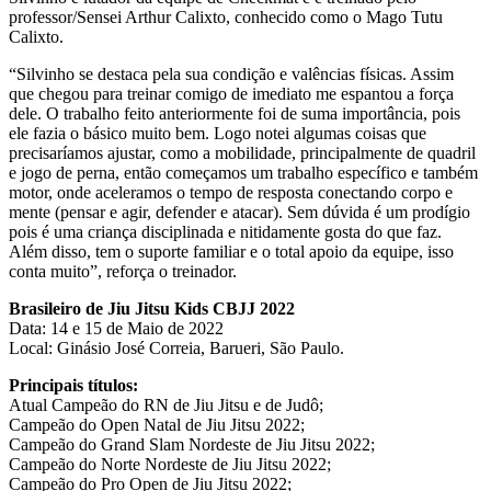
professor/Sensei Arthur Calixto, conhecido como o Mago Tutu
Calixto.
“Silvinho se destaca pela sua condição e valências físicas. Assim
que chegou para treinar comigo de imediato me espantou a força
dele. O trabalho feito anteriormente foi de suma importância, pois
ele fazia o básico muito bem. Logo notei algumas coisas que
precisaríamos ajustar, como a mobilidade, principalmente de quadril
e jogo de perna, então começamos um trabalho específico e também
motor, onde aceleramos o tempo de resposta conectando corpo e
mente (pensar e agir, defender e atacar). Sem dúvida é um prodígio
pois é uma criança disciplinada e nitidamente gosta do que faz.
Além disso, tem o suporte familiar e o total apoio da equipe, isso
conta muito”, reforça o treinador.
Brasileiro de Jiu Jitsu Kids CBJJ 2022
Data: 14 e 15 de Maio de 2022
Local: Ginásio José Correia, Barueri, São Paulo.
Principais títulos:
Atual Campeão do RN de Jiu Jitsu e de Judô;
Campeão do Open Natal de Jiu Jitsu 2022;
Campeão do Grand Slam Nordeste de Jiu Jitsu 2022;
Campeão do Norte Nordeste de Jiu Jitsu 2022;
Campeão do Pro Open de Jiu Jitsu 2022;