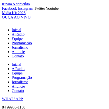
Ir para o conteúdo
Facebook
Instagram
Twitter
Youtube
Mídia Kit 2026
OUÇA AO VIVO
Inicial
A Rádio
Equipe
Programação
Jornalismo
Anuncie
Contato
Inicial
A Rádio
Equipe
Programação
Jornalismo
Anuncie
Contato
WHATSAPP
84 99986-1150