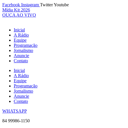
Ir
Facebook
Instagram
Twitter
Youtube
para
Mídia Kit 2026
o
OUÇA AO VIVO
conteúdo
Inicial
A Rádio
Equipe
Programação
Jornalismo
Anuncie
Contato
Inicial
A Rádio
Equipe
Programação
Jornalismo
Anuncie
Contato
WHATSAPP
84 99986-1150