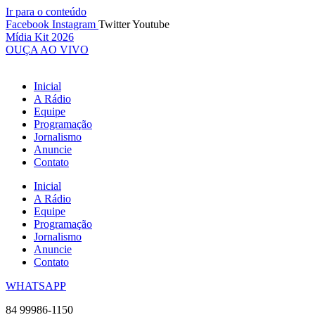
Ir para o conteúdo
Facebook
Instagram
Twitter
Youtube
Mídia Kit 2026
OUÇA AO VIVO
Inicial
A Rádio
Equipe
Programação
Jornalismo
Anuncie
Contato
Inicial
A Rádio
Equipe
Programação
Jornalismo
Anuncie
Contato
WHATSAPP
84 99986-1150