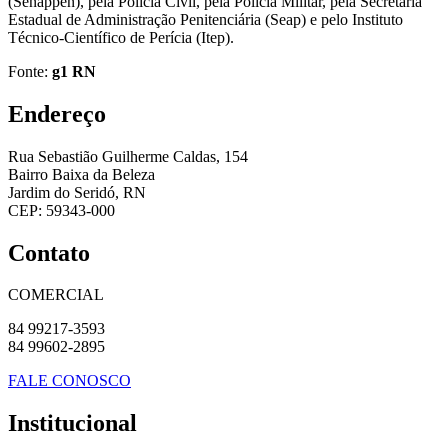
(Senappen), pela Polícia Civil, pela Polícia Militar, pela Secretaria
Estadual de Administração Penitenciária (Seap) e pelo Instituto
Técnico-Científico de Perícia (Itep).
Fonte:
g1 RN
Endereço
Rua Sebastião Guilherme Caldas, 154
Bairro Baixa da Beleza
Jardim do Seridó, RN
CEP: 59343-000
Contato
COMERCIAL
84 99217-3593
84 99602-2895
FALE CONOSCO
Institucional