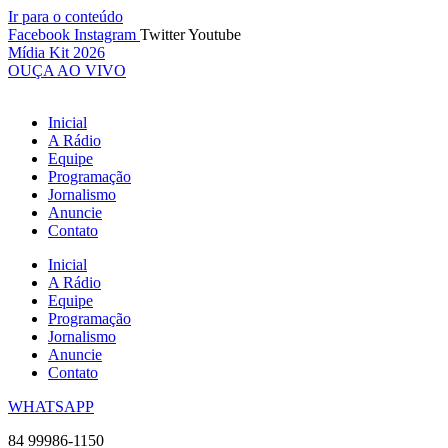
Ir para o conteúdo
Facebook
Instagram
Twitter
Youtube
Mídia Kit 2026
OUÇA AO VIVO
Inicial
A Rádio
Equipe
Programação
Jornalismo
Anuncie
Contato
Inicial
A Rádio
Equipe
Programação
Jornalismo
Anuncie
Contato
WHATSAPP
84 99986-1150