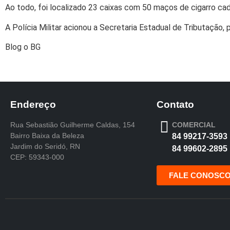
Ao todo, foi localizado 23 caixas com 50 maços de cigarro cada
A Polícia Militar acionou a Secretaria Estadual de Tributação,
Blog o BG
Endereço
Contato
Rua Sebastião Guilherme Caldas, 154
COMERCIAL
Bairro Baixa da Beleza
84 99217-3593
Jardim do Seridó, RN
84 99602-2895
CEP: 59343-000
FALE CONOSC