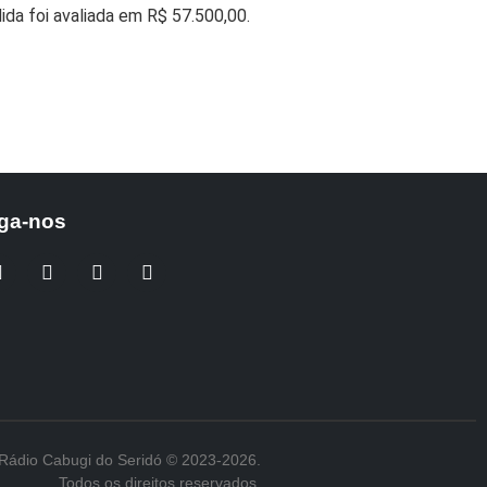
ida foi avaliada em R$ 57.500,00.
ga-nos
Rádio Cabugi do Seridó © 2023-2026.
Todos os direitos reservados.