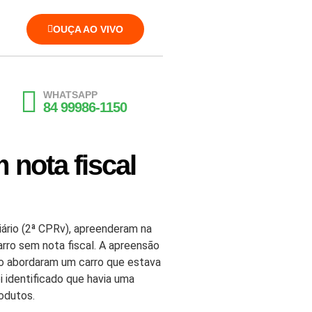
OUÇA AO VIVO
WHATSAPP
84 99986-1150
 nota fiscal
iário (2ª CPRv), apreenderam na
rro sem nota fiscal. A apreensão
ndo abordaram um carro que estava
i identificado que havia uma
odutos.