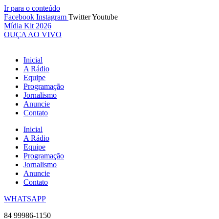
Ir para o conteúdo
Facebook
Instagram
Twitter
Youtube
Mídia Kit 2026
OUÇA AO VIVO
Inicial
A Rádio
Equipe
Programação
Jornalismo
Anuncie
Contato
Inicial
A Rádio
Equipe
Programação
Jornalismo
Anuncie
Contato
WHATSAPP
84 99986-1150