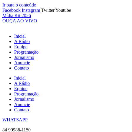
Ir para o conteúdo
Facebook
Instagram
Twitter
Youtube
Mídia Kit 2026
OUÇA AO VIVO
Inicial
A Rádio
Equipe
Programação
Jornalismo
Anuncie
Contato
Inicial
A Rádio
Equipe
Programação
Jornalismo
Anuncie
Contato
WHATSAPP
84 99986-1150