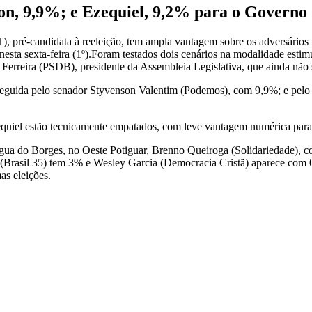
on, 9,9%; e Ezequiel, 9,2% para o Governo
T), pré-candidata à reeleição, tem ampla vantagem sobre os adversários
nesta sexta-feira (1º).Foram testados dois cenários na modalidade esti
l Ferreira (PSDB), presidente da Assembleia Legislativa, que ainda não
seguida pelo senador Styvenson Valentim (Podemos), com 9,9%; e pelo p
quiel estão tecnicamente empatados, com leve vantagem numérica para
Água do Borges, no Oeste Potiguar, Brenno Queiroga (Solidariedade), 
res (Brasil 35) tem 3% e Wesley Garcia (Democracia Cristã) aparece c
s eleições.