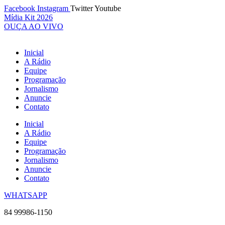
Ir
Facebook
Instagram
Twitter
Youtube
para
Mídia Kit 2026
o
OUÇA AO VIVO
conteúdo
Inicial
A Rádio
Equipe
Programação
Jornalismo
Anuncie
Contato
Inicial
A Rádio
Equipe
Programação
Jornalismo
Anuncie
Contato
WHATSAPP
84 99986-1150