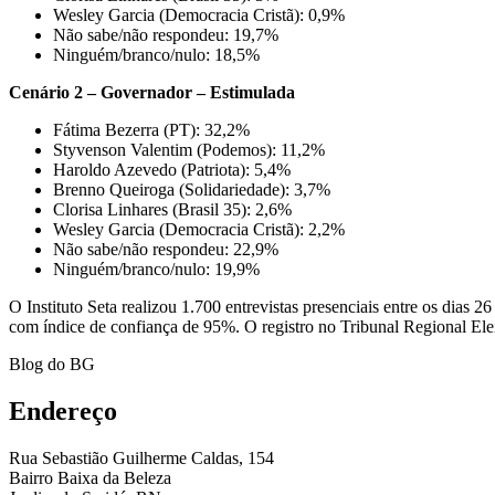
Wesley Garcia (Democracia Cristã): 0,9%
Não sabe/não respondeu: 19,7%
Ninguém/branco/nulo: 18,5%
Cenário 2 – Governador – Estimulada
Fátima Bezerra (PT): 32,2%
Styvenson Valentim (Podemos): 11,2%
Haroldo Azevedo (Patriota): 5,4%
Brenno Queiroga (Solidariedade): 3,7%
Clorisa Linhares (Brasil 35): 2,6%
Wesley Garcia (Democracia Cristã): 2,2%
Não sabe/não respondeu: 22,9%
Ninguém/branco/nulo: 19,9%
O Instituto Seta realizou 1.700 entrevistas presenciais entre os dia
com índice de confiança de 95%. O registro no Tribunal Regional E
Blog do BG
Endereço
Rua Sebastião Guilherme Caldas, 154
Bairro Baixa da Beleza