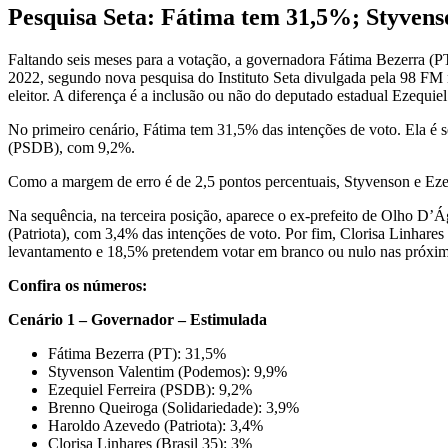
Pesquisa Seta: Fátima tem 31,5%; Styvens
Faltando seis meses para a votação, a governadora Fátima Bezerra (P
2022, segundo nova pesquisa do Instituto Seta divulgada pela 98 FM 
eleitor. A diferença é a inclusão ou não do deputado estadual Ezequie
No primeiro cenário, Fátima tem 31,5% das intenções de voto. Ela é 
(PSDB), com 9,2%.
Como a margem de erro é de 2,5 pontos percentuais, Styvenson e Eze
Na sequência, na terceira posição, aparece o ex-prefeito de Olho D’
(Patriota), com 3,4% das intenções de voto. Por fim, Clorisa Linha
levantamento e 18,5% pretendem votar em branco ou nulo nas próxima
Confira os números:
Cenário 1 – Governador – Estimulada
Fátima Bezerra (PT): 31,5%
Styvenson Valentim (Podemos): 9,9%
Ezequiel Ferreira (PSDB): 9,2%
Brenno Queiroga (Solidariedade): 3,9%
Haroldo Azevedo (Patriota): 3,4%
Clorisa Linhares (Brasil 35): 3%