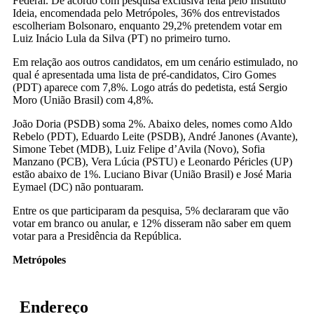
Federal. De acordo com pesquisa exclusiva feita pelo Instituto
Ideia, encomendada pelo Metrópoles, 36% dos entrevistados
escolheriam Bolsonaro, enquanto 29,2% pretendem votar em
Luiz Inácio Lula da Silva (PT) no primeiro turno.
Em relação aos outros candidatos, em um cenário estimulado, no
qual é apresentada uma lista de pré-candidatos, Ciro Gomes
(PDT) aparece com 7,8%. Logo atrás do pedetista, está Sergio
Moro (União Brasil) com 4,8%.
João Doria (PSDB) soma 2%. Abaixo deles, nomes como Aldo
Rebelo (PDT), Eduardo Leite (PSDB), André Janones (Avante),
Simone Tebet (MDB), Luiz Felipe d’Avila (Novo), Sofia
Manzano (PCB), Vera Lúcia (PSTU) e Leonardo Péricles (UP)
estão abaixo de 1%. Luciano Bivar (União Brasil) e José Maria
Eymael (DC) não pontuaram.
Entre os que participaram da pesquisa, 5% declararam que vão
votar em branco ou anular, e 12% disseram não saber em quem
votar para a Presidência da República.
Metrópoles
Endereço