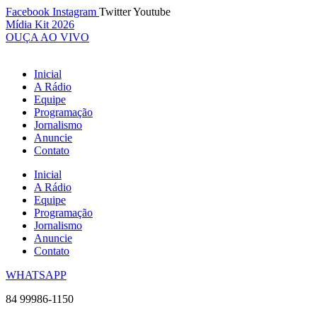
Ir
Facebook
Instagram
Twitter
Youtube
para
Mídia Kit 2026
o
OUÇA AO VIVO
conteúdo
Inicial
A Rádio
Equipe
Programação
Jornalismo
Anuncie
Contato
Inicial
A Rádio
Equipe
Programação
Jornalismo
Anuncie
Contato
WHATSAPP
84 99986-1150