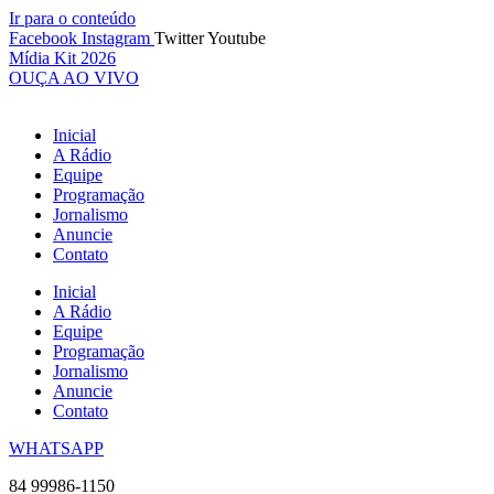
Ir para o conteúdo
Facebook
Instagram
Twitter
Youtube
Mídia Kit 2026
OUÇA AO VIVO
Inicial
A Rádio
Equipe
Programação
Jornalismo
Anuncie
Contato
Inicial
A Rádio
Equipe
Programação
Jornalismo
Anuncie
Contato
WHATSAPP
84 99986-1150