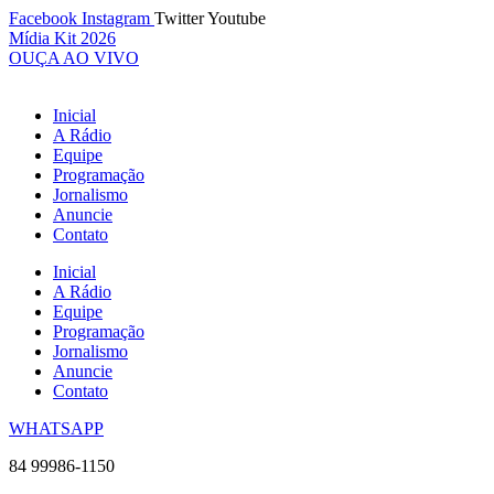
Ir
Facebook
Instagram
Twitter
Youtube
para
Mídia Kit 2026
o
OUÇA AO VIVO
conteúdo
Inicial
A Rádio
Equipe
Programação
Jornalismo
Anuncie
Contato
Inicial
A Rádio
Equipe
Programação
Jornalismo
Anuncie
Contato
WHATSAPP
84 99986-1150