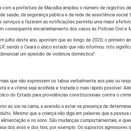
ia com a prefeitura de Macaíba ampliou o número de registros de
s de saúde, da segurança pública e da rede de assistência socia
s serviços a fazerem as notificações permitiu uma maior efetivi
m consequente encaminhamento dos casos às Polícias Civil e Mi
em julho deste ano, apontam que ao longo de 2020, o primeiro a
, sendo o Ceará o único estado que não informou. Isto signific
denunciar um episódio de violência doméstica”.
or mais que não expressem os tabus verbalmente aos pais ou resp
ita e a vítima seja acolhida e tratada o mais rápido possível. Al
blico do Estado para providências constitucionais contra o crimi
no ao xixi na cama, a aversão a estar na presença de determinad
adulto. Mesmo que a criança não diga em palavras que a pessoa
na alimentação e no sono. São mudanças comportamentais, e que
 casa dos avós e dos tios, por exemplo. Os supostos agressores