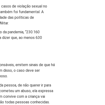
 casos de violação sexual no
l também foi fundamental. A
dade das políticas de
litar.
no da pandemia, “230.160
a dizer que, ao menos 630
onsáveis, emitem sinais de que há
ém disso, o caso deve ser
noso.
a pessoa, de não querer ir para
 cometeu um abuso, ela expressa
m convive com a criança vai
 são todas pessoas conhecidas.