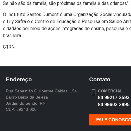
Se não são da família, são próximas da família e das crianças”,
O Instituto Santos Dumont é uma Organização Social vinculad
e Lily Safra e o Centro de Educação e Pesquisa em Saúde Ani
cidadãos por meio de ações integradas de ensino, pesquisa e e
brasileira.
G1RN
Endereço
Contato
Rua Sebastião Guilherme Caldas, 154
COMERCIAL
Bairro Baixa da Beleza
84 99217-3593
Jardim do Seridó, RN
84 99602-2895
CEP: 59343-000
FALE CONOSC