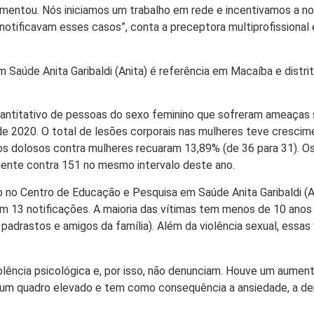
umentou. Nós iniciamos um trabalho em rede e incentivamos a no
tificavam esses casos”, conta a preceptora multiprofissional 
Saúde Anita Garibaldi (Anita) é referência em Macaíba e distri
uantitativo de pessoas do sexo feminino que sofreram ameaças 
 de 2020. O total de lesões corporais nas mulheres teve crescim
ios dolosos contra mulheres recuaram 13,89% (de 36 para 31). O
ente contra 151 no mesmo intervalo deste ano.
do no Centro de Educação e Pesquisa em Saúde Anita Garibaldi (A
am 13 notificações. A maioria das vítimas tem menos de 10 anos 
, padrastos e amigos da família). Além da violência sexual, ess
ência psicológica e, por isso, não denunciam. Houve um aument
 um quadro elevado e tem como consequência a ansiedade, a de