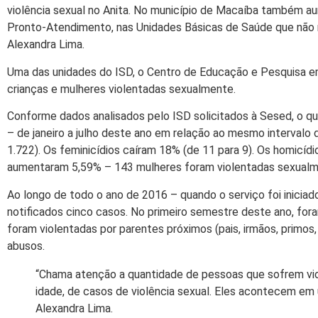
violência sexual no Anita. No município de Macaíba também a
Pronto-Atendimento, nas Unidades Básicas de Saúde que não no
Alexandra Lima.
Uma das unidades do ISD, o Centro de Educação e Pesquisa em 
crianças e mulheres violentadas sexualmente.
Conforme dados analisados pelo ISD solicitados à Sesed, o q
– de janeiro a julho deste ano em relação ao mesmo intervalo
1.722). Os feminicídios caíram 18% (de 11 para 9). Os homicíd
aumentaram 5,59% – 143 mulheres foram violentadas sexualm
Ao longo de todo o ano de 2016 – quando o serviço foi inicia
notificados cinco casos. No primeiro semestre deste ano, for
foram violentadas por parentes próximos (pais, irmãos, primos
abusos.
“Chama atenção a quantidade de pessoas que sofrem viol
idade, de casos de violência sexual. Eles acontecem em
Alexandra Lima.