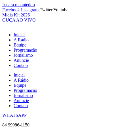
Ir para o conteúdo
Facebook
Instagram
Twitter
Youtube
Mídia Kit 2026
OUÇA AO VIVO
Inicial
A Rádio
Equipe
Programação
Jornalismo
Anuncie
Contato
Inicial
A Rádio
Equipe
Programação
Jornalismo
Anuncie
Contato
WHATSAPP
84 99986-1150