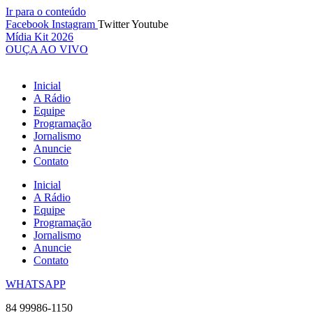
Ir para o conteúdo
Facebook
Instagram
Twitter
Youtube
Mídia Kit 2026
OUÇA AO VIVO
Inicial
A Rádio
Equipe
Programação
Jornalismo
Anuncie
Contato
Inicial
A Rádio
Equipe
Programação
Jornalismo
Anuncie
Contato
WHATSAPP
84 99986-1150