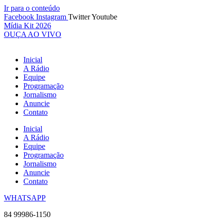
Ir para o conteúdo
Facebook
Instagram
Twitter
Youtube
Mídia Kit 2026
OUÇA AO VIVO
Inicial
A Rádio
Equipe
Programação
Jornalismo
Anuncie
Contato
Inicial
A Rádio
Equipe
Programação
Jornalismo
Anuncie
Contato
WHATSAPP
84 99986-1150