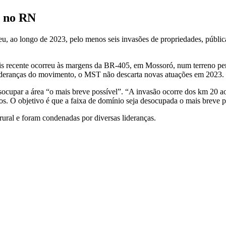
3 no RN
ao longo de 2023, pelo menos seis invasões de propriedades, pública
s recente ocorreu às margens da BR-405, em Mossoró, num terreno pert
 lideranças do movimento, o MST não descarta novas atuações em 2023.
socupar a área “o mais breve possível”. “A invasão ocorre dos km 20 
dos. O objetivo é que a faixa de domínio seja desocupada o mais breve p
ural e foram condenadas por diversas lideranças.