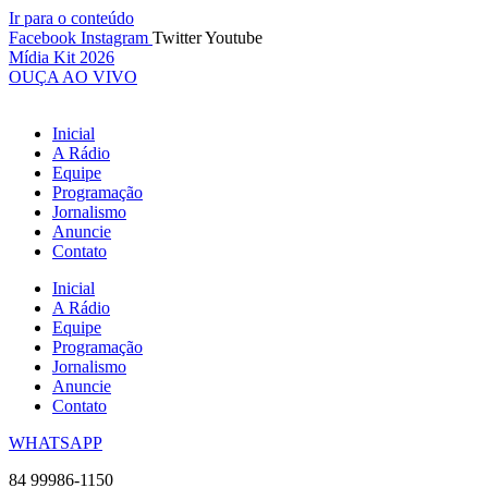
Ir para o conteúdo
Facebook
Instagram
Twitter
Youtube
Mídia Kit 2026
OUÇA AO VIVO
Inicial
A Rádio
Equipe
Programação
Jornalismo
Anuncie
Contato
Inicial
A Rádio
Equipe
Programação
Jornalismo
Anuncie
Contato
WHATSAPP
84 99986-1150