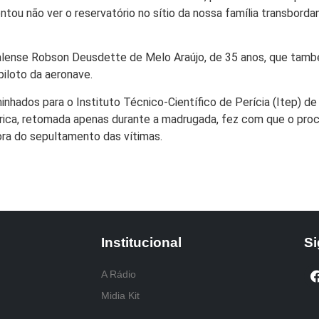
entou não ver o reservatório no sítio da nossa família transborda
alense Robson Deusdette de Melo Araújo, de 35 anos, que també
piloto da aeronave.
nhados para o Instituto Técnico-Científico de Perícia (Itep) d
trica, retomada apenas durante a madrugada, fez com que o pro
ora do sepultamento das vítimas.
Institucional
Si
A Rádio
Midia Kit