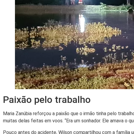
Paixão pelo trabalho
Maria Zanúbia reforçou a paixão que o irmão tinha pelo trabalh
muitas delas feitas em voos. “Era um sonhador. Ele amava o que
Pouco antes do acidente, Wilson compartilhou com a família 