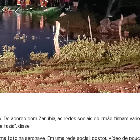
o. De acordo com Zanúbia, as redes sociais do irmão tinham vário
 fazia”, disse.
uma foto na aeronave. Em uma rede social, postou vídeo de pou