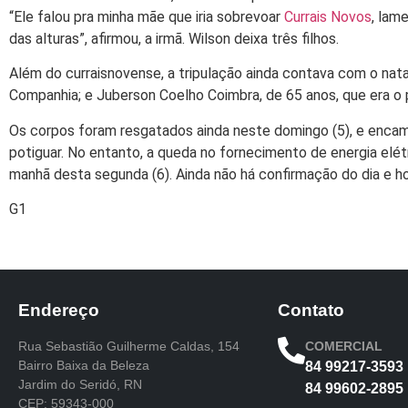
“Ele falou pra minha mãe que iria sobrevoar
Currais Novos
, lam
das alturas”, afirmou, a irmã. Wilson deixa três filhos.
Além do curraisnovense, a tripulação ainda contava com o nat
Companhia; e Juberson Coelho Coimbra, de 65 anos, que era o 
Os corpos foram resgatados ainda neste domingo (5), e encami
potiguar. No entanto, a queda no fornecimento de energia elé
manhã desta segunda (6). Ainda não há confirmação do dia e h
G1
Endereço
Contato
Rua Sebastião Guilherme Caldas, 154
COMERCIAL
Bairro Baixa da Beleza
84 99217-3593
Jardim do Seridó, RN
84 99602-2895
CEP: 59343-000