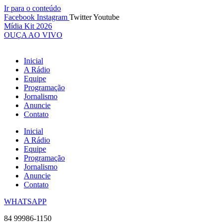
Ir para o conteúdo
Facebook
Instagram
Twitter
Youtube
Mídia Kit 2026
OUÇA AO VIVO
Inicial
A Rádio
Equipe
Programação
Jornalismo
Anuncie
Contato
Inicial
A Rádio
Equipe
Programação
Jornalismo
Anuncie
Contato
WHATSAPP
84 99986-1150