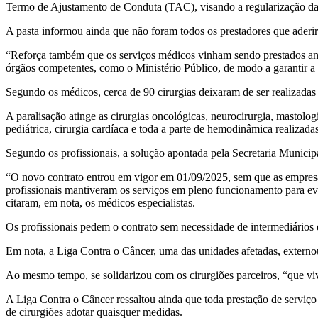
Termo de Ajustamento de Conduta (TAC), visando a regularização da 
A pasta informou ainda que não foram todos os prestadores que aderir
“Reforça também que os serviços médicos vinham sendo prestados ante
órgãos competentes, como o Ministério Público, de modo a garantir a m
Segundo os médicos, cerca de 90 cirurgias deixaram de ser realizadas 
A paralisação atinge as cirurgias oncológicas, neurocirurgia, mastologi
pediátrica, cirurgia cardíaca e toda a parte de hemodinâmica realizada
Segundo os profissionais, a solução apontada pela Secretaria Municipal
“O novo contrato entrou em vigor em 01/09/2025, sem que as empresa
profissionais mantiveram os serviços em pleno funcionamento para evit
citaram, em nota, os médicos especialistas.
Os profissionais pedem o contrato sem necessidade de intermediários 
Em nota, a Liga Contra o Câncer, uma das unidades afetadas, externo
Ao mesmo tempo, se solidarizou com os cirurgiões parceiros, “que viv
A Liga Contra o Câncer ressaltou ainda que toda prestação de serviço
de cirurgiões adotar quaisquer medidas.