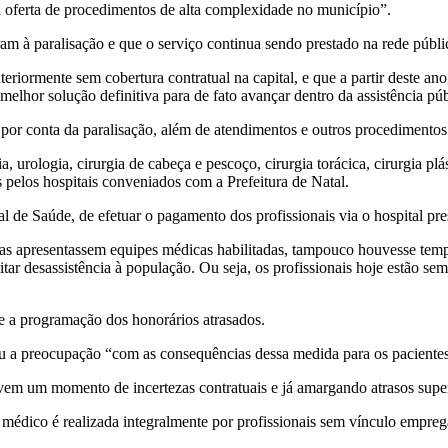
oferta de procedimentos de alta complexidade no município”.
am à paralisação e que o serviço continua sendo prestado na rede públi
riormente sem cobertura contratual na capital, e que a partir deste a
elhor solução definitiva para de fato avançar dentro da assistência púb
por conta da paralisação, além de atendimentos e outros procedimentos. 
a, urologia, cirurgia de cabeça e pescoço, cirurgia torácica, cirurgia pl
s pelos hospitais conveniados com a Prefeitura de Natal.
 de Saúde, de efetuar o pagamento dos profissionais via o hospital pres
s apresentassem equipes médicas habilitadas, tampouco houvesse temp
ar desassistência à população. Ou seja, os profissionais hoje estão se
e a programação dos honorários atrasados.
u a preocupação “com as consequências dessa medida para os pacientes,
em um momento de incertezas contratuais e já amargando atrasos superi
 médico é realizada integralmente por profissionais sem vínculo empreg