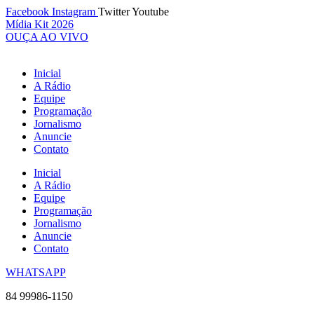
Ir
Facebook
Instagram
Twitter
Youtube
para
Mídia Kit 2026
o
OUÇA AO VIVO
conteúdo
Inicial
A Rádio
Equipe
Programação
Jornalismo
Anuncie
Contato
Inicial
A Rádio
Equipe
Programação
Jornalismo
Anuncie
Contato
WHATSAPP
84 99986-1150