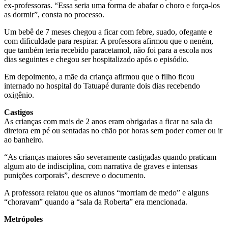
ex-professoras. “Essa seria uma forma de abafar o choro e força-los
as dormir”, consta no processo.
Um bebê de 7 meses chegou a ficar com febre, suado, ofegante e
com dificuldade para respirar. A professora afirmou que o neném,
que também teria recebido paracetamol, não foi para a escola nos
dias seguintes e chegou ser hospitalizado após o episódio.
Em depoimento, a mãe da criança afirmou que o filho ficou
internado no hospital do Tatuapé durante dois dias recebendo
oxigênio.
Castigos
As crianças com mais de 2 anos eram obrigadas a ficar na sala da
diretora em pé ou sentadas no chão por horas sem poder comer ou ir
ao banheiro.
“As crianças maiores são severamente castigadas quando praticam
algum ato de indisciplina, com narrativa de graves e intensas
punições corporais”, descreve o documento.
A professora relatou que os alunos “morriam de medo” e alguns
“choravam” quando a “sala da Roberta” era mencionada.
Metrópoles