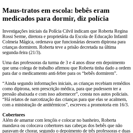
Maus-tratos em escola: bebês eram
medicados para dormir, diz polícia
Investigações iniciais da Polícia Cilvil indicam que Roberta Regina
Rossi Serme, diretora e proprietária da Escola de Educação Infantil
Colmeia Mágica, ordenava que funcionárias dessem dipirona para
crianças dormirem. Roberta teve a prisão decretada na última
segunda-feira (21/3).
Uma das professoras da turma de 3 e 4 anos disse em depoimento
que uma colega de trabalho afirmou que Roberta tinha dado a ordem
para dar o medicamento anti-febre para os “bebês dormirem”.
“Ainda segundo informações iniciais, as crianças recebiam remédios
como dipirona, sem prescrição médica, para que pudessem ter a
pressão abaixada e com isso adormecer”, consta nos autos policiais.
“Há relatos de narcotização das crianças para que elas se acalmem,
com a ministração de antitérmicos”, escreveu a promotoria em 16/3.
Cobertores
Além de amarrar com lençóis e colocar no banheiro, Roberta
mandava ou colocava cobertores nas cabeças dos bebês que não
paravam de chorar, segundo o depoimento de três professoras e duas