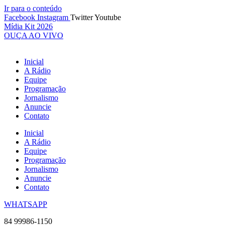
Ir para o conteúdo
Facebook
Instagram
Twitter
Youtube
Mídia Kit 2026
OUÇA AO VIVO
Inicial
A Rádio
Equipe
Programação
Jornalismo
Anuncie
Contato
Inicial
A Rádio
Equipe
Programação
Jornalismo
Anuncie
Contato
WHATSAPP
84 99986-1150