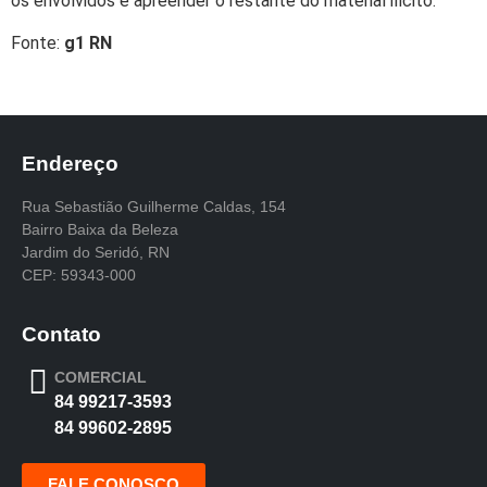
os envolvidos e apreender o restante do material ilícito.
Fonte:
g1 RN
Endereço
Rua Sebastião Guilherme Caldas, 154
Bairro Baixa da Beleza
Jardim do Seridó, RN
CEP: 59343-000
Contato
COMERCIAL
84 99217-3593
84 99602-2895
FALE CONOSCO