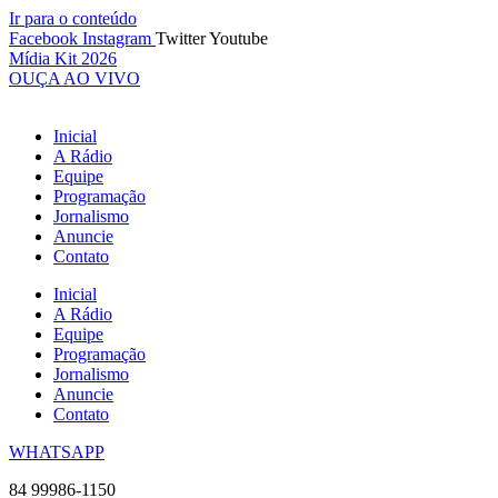
Ir para o conteúdo
Facebook
Instagram
Twitter
Youtube
Mídia Kit 2026
OUÇA AO VIVO
Inicial
A Rádio
Equipe
Programação
Jornalismo
Anuncie
Contato
Inicial
A Rádio
Equipe
Programação
Jornalismo
Anuncie
Contato
WHATSAPP
84 99986-1150