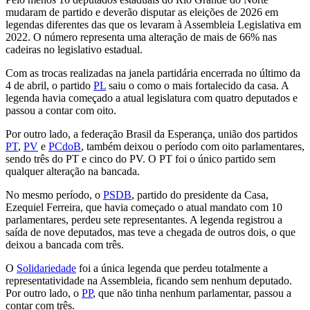
mudaram de partido e deverão disputar as eleições de 2026 em
legendas diferentes das que os levaram à Assembleia Legislativa em
2022. O número representa uma alteração de mais de 66% nas
cadeiras no legislativo estadual.
Com as trocas realizadas na janela partidária encerrada no último da
4 de abril, o partido
PL
saiu o como o mais fortalecido da casa. A
legenda havia começado a atual legislatura com quatro deputados e
passou a contar com oito.
Por outro lado, a federação Brasil da Esperança, união dos partidos
PT
,
PV
e
PCdoB
, também deixou o período com oito parlamentares,
sendo três do PT e cinco do PV. O PT foi o único partido sem
qualquer alteração na bancada.
No mesmo período, o
PSDB
, partido do presidente da Casa,
Ezequiel Ferreira, que havia começado o atual mandato com 10
parlamentares, perdeu sete representantes. A legenda registrou a
saída de nove deputados, mas teve a chegada de outros dois, o que
deixou a bancada com três.
O
Solidariedade
foi a única legenda que perdeu totalmente a
representatividade na Assembleia, ficando sem nenhum deputado.
Por outro lado, o
PP
, que não tinha nenhum parlamentar, passou a
contar com três.