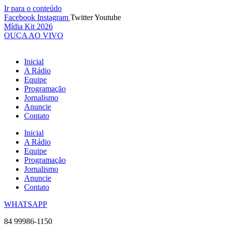
Ir para o conteúdo
Facebook
Instagram
Twitter
Youtube
Mídia Kit 2026
OUÇA AO VIVO
Inicial
A Rádio
Equipe
Programação
Jornalismo
Anuncie
Contato
Inicial
A Rádio
Equipe
Programação
Jornalismo
Anuncie
Contato
WHATSAPP
84 99986-1150