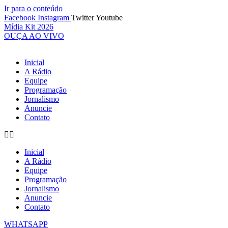
Ir para o conteúdo
Facebook
Instagram
Twitter
Youtube
Mídia Kit 2026
OUÇA AO VIVO
Inicial
A Rádio
Equipe
Programação
Jornalismo
Anuncie
Contato
Inicial
A Rádio
Equipe
Programação
Jornalismo
Anuncie
Contato
WHATSAPP