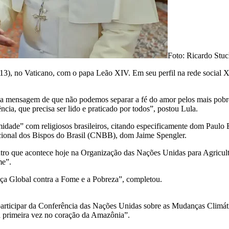
Foto: Ricardo Stuc
(13), no Vaticano, com o papa Leão XIV. Em seu perfil na rede social X, 
 sua mensagem de que não podemos separar a fé do amor pelos mais pob
ia, que precisa ser lido e praticado por todos”, postou Lula.
ximidade” com religiosos brasileiros, citando especificamente dom Pa
cional dos Bispos do Brasil (CNBB), dom Jaime Spengler.
ro que acontece hoje na Organização das Nações Unidas para Agricult
me”.
ça Global contra a Fome e a Pobreza”, completou.
ara participar da Conferência das Nações Unidas sobre as Mudanças Cl
a primeira vez no coração da Amazônia”.