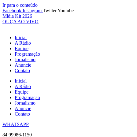
Ir para o conteúdo
Facebook
Instagram
Twitter
Youtube
Mídia Kit 2026
OUÇA AO VIVO
Inicial
A Rádio
Equipe
Programação
Jornalismo
Anuncie
Contato
Inicial
A Rádio
Equipe
Programação
Jornalismo
Anuncie
Contato
WHATSAPP
84 99986-1150