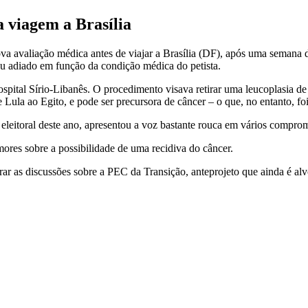
a viagem a Brasília
va avaliação médica antes de viajar a Brasília (DF), após uma semana d
bou adiado em função da condição médica do petista.
pital Sírio-Libanês. O procedimento visava retirar uma leucoplasia de
 Lula ao Egito, e pode ser precursora de câncer – o que, no entanto, fo
leitoral deste ano, apresentou a voz bastante rouca em vários comprom
ores sobre a possibilidade de uma recidiva do câncer.
elerar as discussões sobre a PEC da Transição, anteprojeto que ainda é a