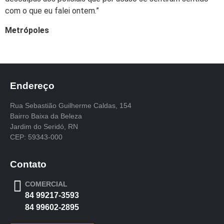
com o que eu falei ontem.”
Metrópoles
Endereço
Rua Sebastião Guilherme Caldas, 154
Bairro Baixa da Beleza
Jardim do Seridó, RN
CEP: 59343-000
Contato
COMERCIAL
84 99217-3593
84 99602-2895