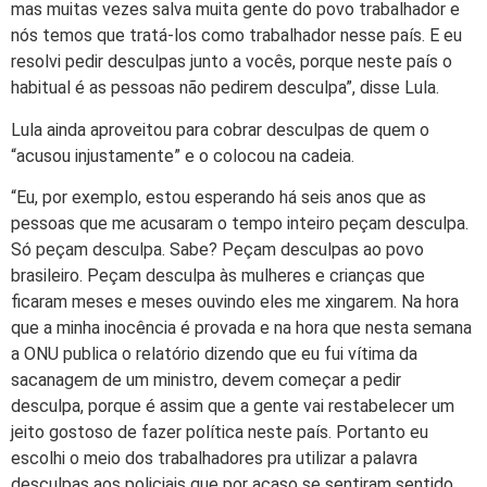
mas muitas vezes salva muita gente do povo trabalhador e
nós temos que tratá-los como trabalhador nesse país. E eu
resolvi pedir desculpas junto a vocês, porque neste país o
habitual é as pessoas não pedirem desculpa”, disse Lula.
Lula ainda aproveitou para cobrar desculpas de quem o
“acusou injustamente” e o colocou na cadeia.
“Eu, por exemplo, estou esperando há seis anos que as
pessoas que me acusaram o tempo inteiro peçam desculpa.
Só peçam desculpa. Sabe? Peçam desculpas ao povo
brasileiro. Peçam desculpa às mulheres e crianças que
ficaram meses e meses ouvindo eles me xingarem. Na hora
que a minha inocência é provada e na hora que nesta semana
a ONU publica o relatório dizendo que eu fui vítima da
sacanagem de um ministro, devem começar a pedir
desculpa, porque é assim que a gente vai restabelecer um
jeito gostoso de fazer política neste país. Portanto eu
escolhi o meio dos trabalhadores pra utilizar a palavra
desculpas aos policiais que por acaso se sentiram sentido