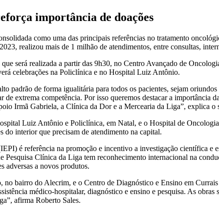
reforça importância de doações
onsolidada como uma das principais referências no tratamento oncológic
 2023, realizou mais de 1 milhão de atendimentos, entre consultas, inte
sta que será realizada a partir das 9h30, no Centro Avançado de Oncol
rá celebrações na Policlínica e no Hospital Luiz Antônio.
to padrão de forma igualitária para todos os pacientes, sejam oriundo
r de extrema competência. Por isso queremos destacar a importância das
io Irmã Gabriela, a Clínica da Dor e a Mercearia da Liga”, explica o 
ospital Luiz Antônio e Policlínica, em Natal, e o Hospital de Oncolog
 do interior que precisam de atendimento na capital.
IEPI) é referência na promoção e incentivo a investigação científica e 
de Pesquisa Clínica da Liga tem reconhecimento internacional na conduçã
ões adversas a novos produtos.
, no bairro do Alecrim, e o Centro de Diagnóstico e Ensino em Currais 
sistência médico-hospitalar, diagnóstico e ensino e pesquisa. As obras
ga”, afirma Roberto Sales.