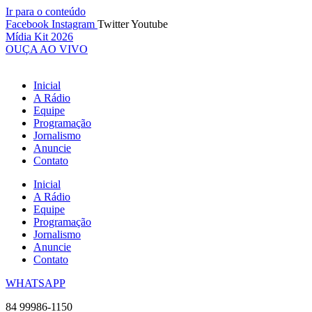
Ir para o conteúdo
Facebook
Instagram
Twitter
Youtube
Mídia Kit 2026
OUÇA AO VIVO
Inicial
A Rádio
Equipe
Programação
Jornalismo
Anuncie
Contato
Inicial
A Rádio
Equipe
Programação
Jornalismo
Anuncie
Contato
WHATSAPP
84 99986-1150