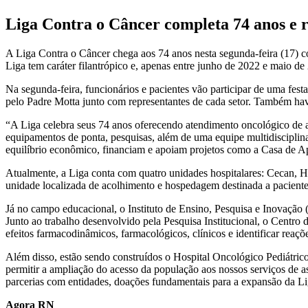
Liga Contra o Câncer completa 74 anos e 
A Liga Contra o Câncer chega aos 74 anos nesta segunda-feira (17) c
Liga tem caráter filantrópico e, apenas entre junho de 2022 e maio de
Na segunda-feira, funcionários e pacientes vão participar de uma fe
pelo Padre Motta junto com representantes de cada setor. Também have
“A Liga celebra seus 74 anos oferecendo atendimento oncológico de al
equipamentos de ponta, pesquisas, além de uma equipe multidisciplina
equilíbrio econômico, financiam e apoiam projetos como a Casa de Apo
Atualmente, a Liga conta com quatro unidades hospitalares: Cecan, H
unidade localizada de acolhimento e hospedagem destinada a pacientes
Já no campo educacional, o Instituto de Ensino, Pesquisa e Inovação (
Junto ao trabalho desenvolvido pela Pesquisa Institucional, o Centro 
efeitos farmacodinâmicos, farmacológicos, clínicos e identificar reaç
Além disso, estão sendo construídos o Hospital Oncológico Pediátrico
permitir a ampliação do acesso da população aos nossos serviços de as
parcerias com entidades, doações fundamentais para a expansão da Li
Agora RN