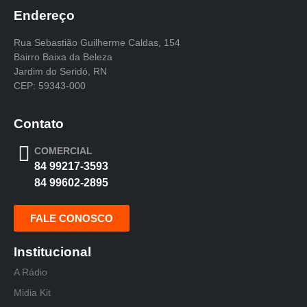
Endereço
Rua Sebastião Guilherme Caldas, 154
Bairro Baixa da Beleza
Jardim do Seridó, RN
CEP: 59343-000
Contato
COMERCIAL
84 99217-3593
84 99602-2895
FALE CONOSCO
Institucional
A Rádio
Midia Kit