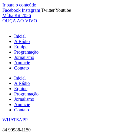
Ir para o conteúdo
Facebook
Instagram
Twitter
Youtube
Mídia Kit 2026
OUÇA AO VIVO
Inicial
A Rádio
Equipe
Programação
Jornalismo
Anuncie
Contato
Inicial
A Rádio
Equipe
Programação
Jornalismo
Anuncie
Contato
WHATSAPP
84 99986-1150