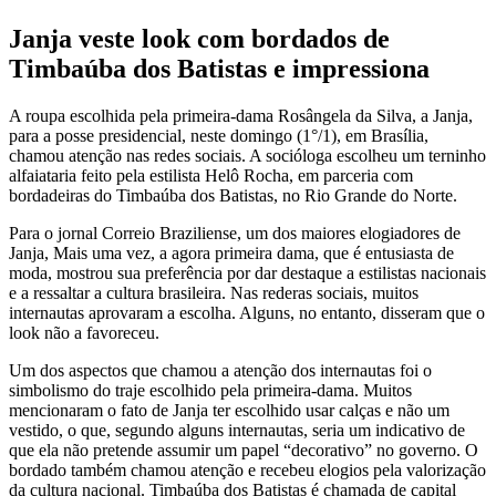
Janja veste look com bordados de
Timbaúba dos Batistas e impressiona
A roupa escolhida pela primeira-dama Rosângela da Silva, a Janja,
para a posse presidencial, neste domingo (1°/1), em Brasília,
chamou atenção nas redes sociais. A socióloga escolheu um terninho
alfaiataria feito pela estilista Helô Rocha, em parceria com
bordadeiras do Timbaúba dos Batistas, no Rio Grande do Norte.
Para o jornal Correio Braziliense, um dos maiores elogiadores de
Janja, Mais uma vez, a agora primeira dama, que é entusiasta de
moda, mostrou sua preferência por dar destaque a estilistas nacionais
e a ressaltar a cultura brasileira. Nas rederas sociais, muitos
internautas aprovaram a escolha. Alguns, no entanto, disseram que o
look não a favoreceu.
Um dos aspectos que chamou a atenção dos internautas foi o
simbolismo do traje escolhido pela primeira-dama. Muitos
mencionaram o fato de Janja ter escolhido usar calças e não um
vestido, o que, segundo alguns internautas, seria um indicativo de
que ela não pretende assumir um papel “decorativo” no governo. O
bordado também chamou atenção e recebeu elogios pela valorização
da cultura nacional. Timbaúba dos Batistas é chamada de capital