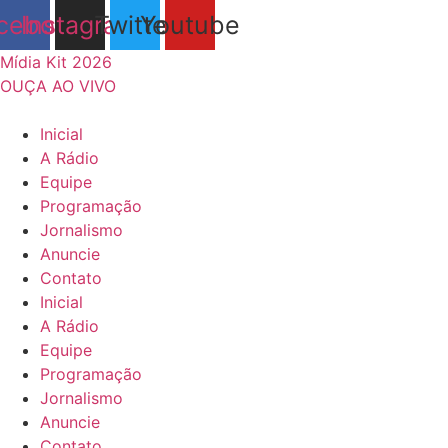
Ir
cebook
Instagram
Twitter
Youtube
para
o
Mídia Kit 2026
conteúdo
OUÇA AO VIVO
Inicial
A Rádio
Equipe
Programação
Jornalismo
Anuncie
Contato
Inicial
A Rádio
Equipe
Programação
Jornalismo
Anuncie
Contato