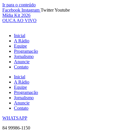
Ir para o conteúdo
Facebook
Instagram
Twitter
Youtube
Mídia Kit 2026
OUÇA AO VIVO
Inicial
A Rádio
Equipe
Programação
Jornalismo
Anuncie
Contato
Inicial
A Rádio
Equipe
Programação
Jornalismo
Anuncie
Contato
WHATSAPP
84 99986-1150