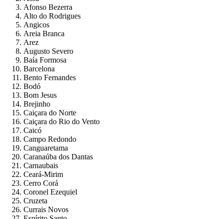
Afonso Bezerra
Alto do Rodrigues
Angicos
Areia Branca
Arez
Augusto Severo
Baía Formosa
Barcelona
Bento Fernandes
Bodó
Bom Jesus
Brejinho
Caiçara do Norte
Caiçara do Rio do Vento
Caicó
Campo Redondo
Canguaretama
Caranaúba dos Dantas
Carnaubais
Ceará-Mirim
Cerro Corá
Coronel Ezequiel
Cruzeta
Currais Novos
Espírito Santo