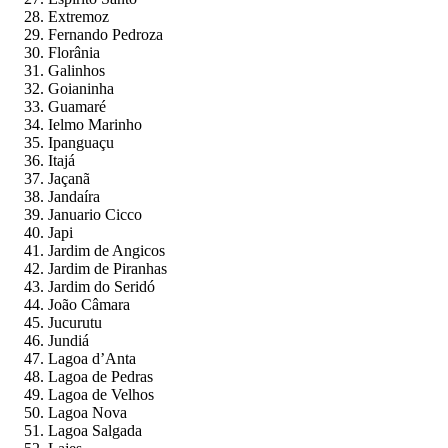
Extremoz
Fernando Pedroza
Florânia
Galinhos
Goianinha
Guamaré
Ielmo Marinho
Ipanguaçu
Itajá
Jaçanã
Jandaíra
Januario Cicco
Japi
Jardim de Angicos
Jardim de Piranhas
Jardim do Seridó
João Câmara
Jucurutu
Jundiá
Lagoa d’Anta
Lagoa de Pedras
Lagoa de Velhos
Lagoa Nova
Lagoa Salgada