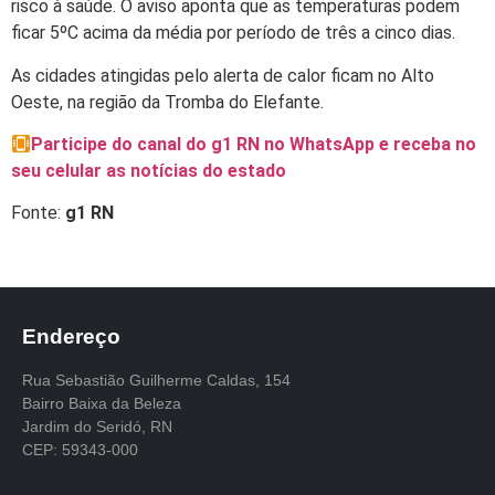
risco à saúde. O aviso aponta que as temperaturas podem
ficar 5ºC acima da média por período de três a cinco dias.
As cidades atingidas pelo alerta de calor ficam no Alto
Oeste, na região da Tromba do Elefante.
Participe do canal do g1 RN no WhatsApp e receba no
seu celular as notícias do estado
Fonte:
g1 RN
Endereço
Rua Sebastião Guilherme Caldas, 154
Bairro Baixa da Beleza
Jardim do Seridó, RN
CEP: 59343-000