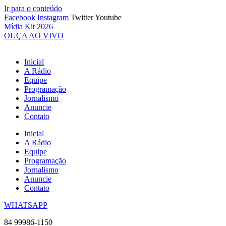
Ir para o conteúdo
Facebook
Instagram
Twitter
Youtube
Mídia Kit 2026
OUÇA AO VIVO
Inicial
A Rádio
Equipe
Programação
Jornalismo
Anuncie
Contato
Inicial
A Rádio
Equipe
Programação
Jornalismo
Anuncie
Contato
WHATSAPP
84 99986-1150