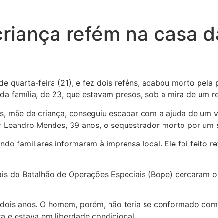
iança refém na casa d
 quarta-feira (21), e fez dois reféns, acabou morto pela p
 da família, de 23, que estavam presos, sob a mira de um re
os, mãe da criança, conseguiu escapar com a ajuda de um v
 Leandro Mendes, 39 anos, o sequestrador morto por um sn
do familiares informaram à imprensa local. Ele foi feito r
iais do Batalhão de Operações Especiais (Bope) cercaram o 
 dois anos. O homem, porém, não teria se conformado com 
 e estava em liberdade condicional.